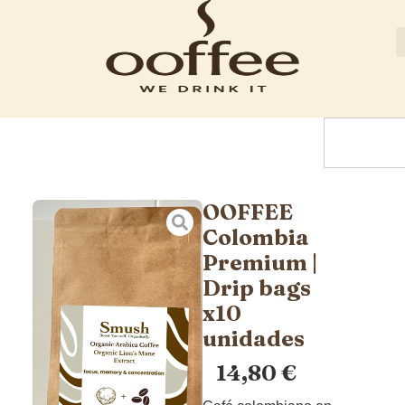
OOFFEE
Colombia
Premium |
Drip bags
x10
unidades
14,80
€