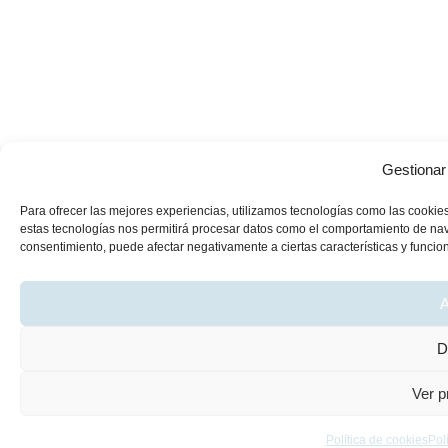
Gestionar
Para ofrecer las mejores experiencias, utilizamos tecnologías como las cookies
estas tecnologías nos permitirá procesar datos como el comportamiento de navega
consentimiento, puede afectar negativamente a ciertas características y funcio
A
D
Ver p
Política de cookies
Pol