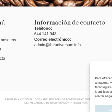
nú
Información de contacto
Teléfono:
644 141 948
Correo electrónico:
 nosotros
admin@theuniversum.info
a
cto
Para ofrecer
almacenar y/
tecnologías
identificaci
afectar nega
A