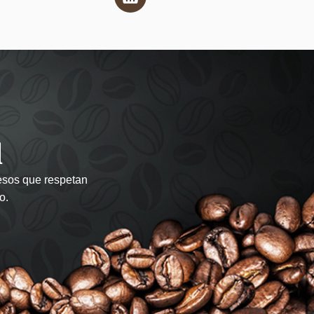
d
cesos que respetan
o.