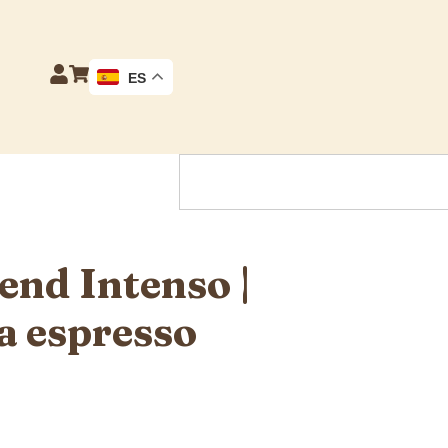
ES
nd Intenso |
a espresso